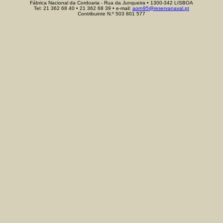
Fábrica Nacional da Cordoaria - Rua da Junqueira • 1300-342 LISBOA
Tel
: 21 362 68 40 • 21 362 68 39 •
e-mail
:
aorn95@reservanaval.pt
Contribuinte N.º 503 801 577